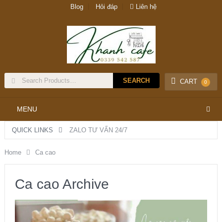
Blog
Hỏi đáp
Liên hệ
CART
0
MENU
QUICK LINKS
ZALO TƯ VẤN 24/7
Home
Ca cao
Ca cao Archive