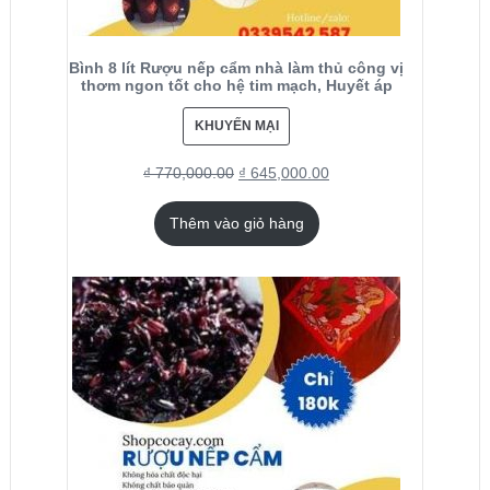
Bình 8 lít Rượu nếp cẩm nhà làm thủ công vị
thơm ngon tốt cho hệ tim mạch, Huyết áp
KHUYẾN MẠI
₫
770,000.00
₫
645,000.00
Thêm vào giỏ hàng