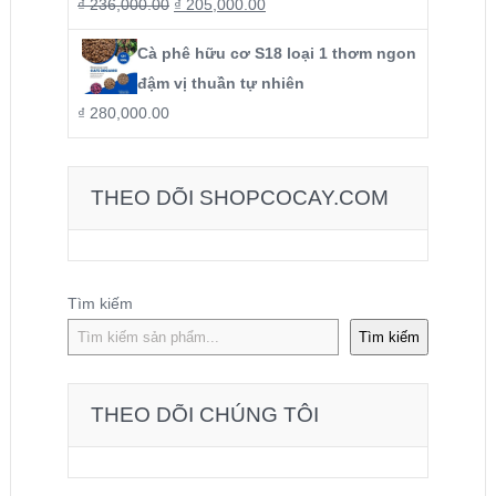
₫
236,000.00
₫
205,000.00
Cà phê hữu cơ S18 loại 1 thơm ngon
đậm vị thuần tự nhiên
₫
280,000.00
THEO DÕI SHOPCOCAY.COM
Tìm kiếm
Tìm kiếm
THEO DÕI CHÚNG TÔI