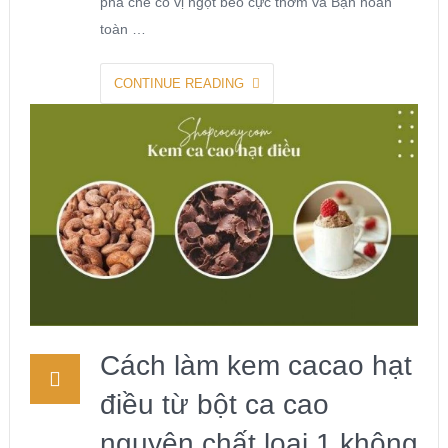
pha chế có vị ngọt béo cực thơm và Bạn hoàn
toàn …
CONTINUE READING
Cách làm kem cacao hạt
điều từ bột ca cao
nguyên chất loại 1 không