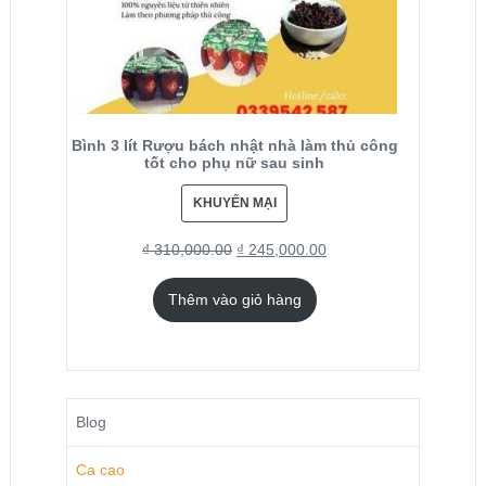
Bình 3 lít Rượu bách nhật nhà làm thủ công
tốt cho phụ nữ sau sinh
KHUYẾN MẠI
₫
310,000.00
₫
245,000.00
Thêm vào giỏ hàng
Blog
Ca cao