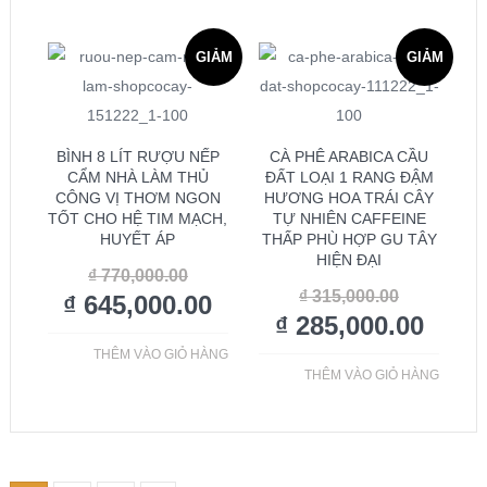
GIẢM
GIẢM
GIÁ!
GIÁ!
BÌNH 8 LÍT RƯỢU NẾP
CÀ PHÊ ARABICA CẦU
CẨM NHÀ LÀM THỦ
ĐẤT LOẠI 1 RANG ĐẬM
CÔNG VỊ THƠM NGON
HƯƠNG HOA TRÁI CÂY
TỐT CHO HỆ TIM MẠCH,
TỰ NHIÊN CAFFEINE
HUYẾT ÁP
THẤP PHÙ HỢP GU TÂY
HIỆN ĐẠI
₫
770,000.00
₫
315,000.00
₫
645,000.00
₫
285,000.00
THÊM VÀO GIỎ HÀNG
THÊM VÀO GIỎ HÀNG