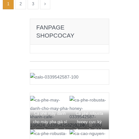
1
2
3
FANPAGE
SHOPCOCAY
Cà phê máy dành
Cà phê robusta
cho máy pha giá sỉ
honey cực kỳ
từ xưởng - Khanh
được yêu thích
Cafe
trong những năm