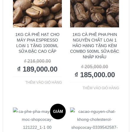
1KG CÀ PHÊ HẠT CHO
1KG CÀ PHÊ PHA PHIN
MÁY PHA ESPRESSO
NGUYÊN CHẤT LOẠI 1
LOẠI 1 TẶNG 1000ML
HẢO HẠNG TẶNG KÈM
SỮA ĐẶC CAO CẤP
COMBO 500ML SỮA ĐẶC
NHẬP KHẨU
₫
216,000.00
₫
205,000.00
₫
189,000.00
₫
185,000.00
THÊM VÀO GIỎ HÀNG
THÊM VÀO GIỎ HÀNG
GIẢM
GIÁ!