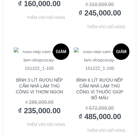
₫
160,000.00
₫
310,000.00
₫
245,000.00
THÊM VÀO GIỎ HÀNG
THÊM VÀO GIỎ HÀNG
GIẢM
GIẢM
GIÁ!
GIÁ!
BÌNH 3 LÍT RƯỢU NẾP
BÌNH 6 LÍT RƯỢU NẾP
CẨM NHÀ LÀM THỦ
CẨM NHÀ LÀM THỦ
CÔNG VỊ THƠM NGON
CÔNG VỊ THUỐC GIÚP
BỔ MÁU
₫
286,000.00
₫
572,000.00
₫
235,000.00
₫
485,000.00
THÊM VÀO GIỎ HÀNG
THÊM VÀO GIỎ HÀNG