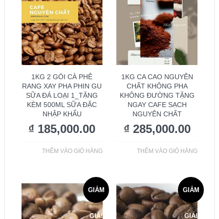
1KG 2 GÓI CÀ PHÊ
1KG CA CAO NGUYÊN
RANG XAY PHA PHIN GU
CHẤT KHÔNG PHA
SỮA ĐÁ LOẠI 1_TẶNG
KHÔNG ĐƯỜNG TẶNG
KÈM 500ML SỮA ĐẶC
NGAY CAFE SẠCH
NHẬP KHẨU
NGUYÊN CHẤT
₫
185,000.00
₫
285,000.00
THÊM VÀO GIỎ HÀNG
THÊM VÀO GIỎ HÀNG
GIẢM
GIẢM
GIÁ!
GIÁ!