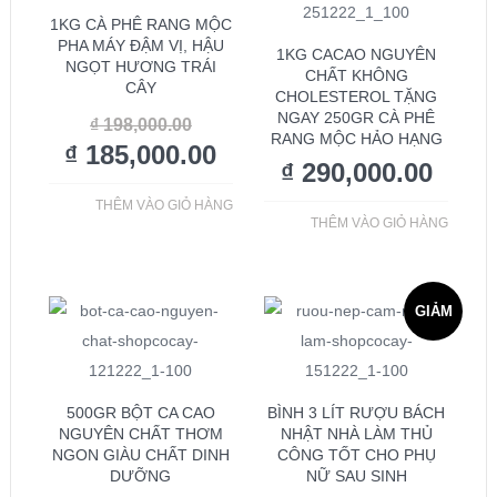
1KG CÀ PHÊ RANG MỘC
PHA MÁY ĐẬM VỊ, HẬU
1KG CACAO NGUYÊN
NGỌT HƯƠNG TRÁI
CHẤT KHÔNG
CÂY
CHOLESTEROL TẶNG
NGAY 250GR CÀ PHÊ
₫
198,000.00
RANG MỘC HẢO HẠNG
₫
185,000.00
₫
290,000.00
THÊM VÀO GIỎ HÀNG
THÊM VÀO GIỎ HÀNG
GIẢM
GIÁ!
500GR BỘT CA CAO
BÌNH 3 LÍT RƯỢU BÁCH
NGUYÊN CHẤT THƠM
NHẬT NHÀ LÀM THỦ
NGON GIÀU CHẤT DINH
CÔNG TỐT CHO PHỤ
DƯỠNG
NỮ SAU SINH