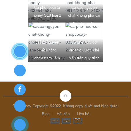
Cà phê robusta
Ca cao nguyên
gần đây
honey S18 loại 1
chất không pha Có
mộc nguyên vị
thể dùng cho
người ăn chay, Ăn
mặn đều được.
Cacao nguyên
Cà phê hữu cơ
chất không
organic được chế
cholesterol làm
biến trên quy trình
body scrub giúp da
khép kín hiện đại,
mịn màng, Sáng
Công nghệ cao
bóng
Shopcocay Copyright ©2022. Không copy dưới mọi hình thức!
Blog
Hỏi đáp
Liên hệ