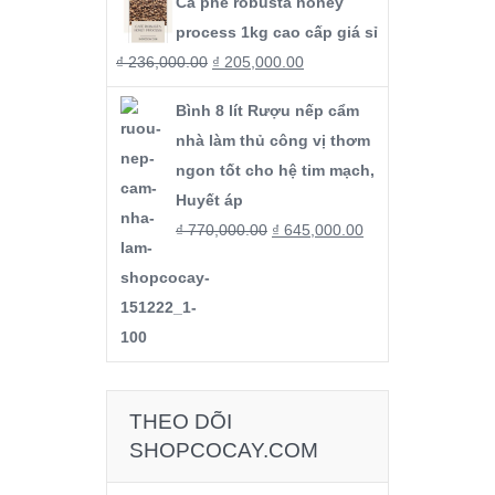
Cà phê robusta honey
process 1kg cao cấp giá sỉ
₫
236,000.00
₫
205,000.00
Bình 8 lít Rượu nếp cẩm
nhà làm thủ công vị thơm
ngon tốt cho hệ tim mạch,
Huyết áp
₫
770,000.00
₫
645,000.00
THEO DÕI
SHOPCOCAY.COM