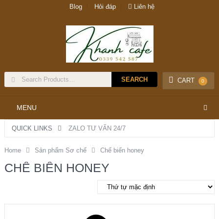
Blog
Hỏi đáp
Liên hệ
CART
0
MENU
QUICK LINKS
ZALO TƯ VẤN 24/7
Home
Sản phẩm Sơ chế
Chế biến honey
CHẾ BIẾN HONEY