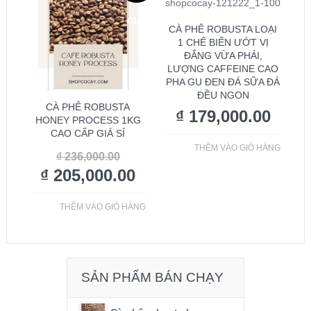
GIÁ!
CÀ PHÊ ROBUSTA LOẠI
1 CHẾ BIẾN ƯỚT VỊ
ĐẮNG VỪA PHẢI,
LƯỢNG CAFFEINE CAO
PHA GU ĐEN ĐÁ SỮA ĐÁ
ĐỀU NGON
CÀ PHÊ ROBUSTA
₫
179,000.00
HONEY PROCESS 1KG
CAO CẤP GIÁ SỈ
THÊM VÀO GIỎ HÀNG
₫
236,000.00
₫
205,000.00
THÊM VÀO GIỎ HÀNG
SẢN PHẨM BÁN CHẠY