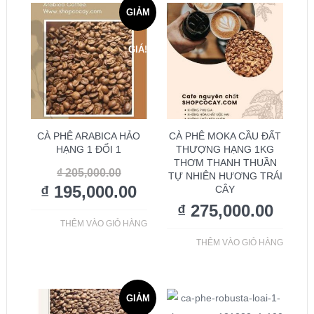
GIẢM
GIÁ!
CÀ PHÊ ARABICA HẢO
CÀ PHÊ MOKA CẦU ĐẤT
HẠNG 1 ĐỔI 1
THƯỢNG HẠNG 1KG
THƠM THANH THUẦN
₫
205,000.00
TỰ NHIÊN HƯƠNG TRÁI
₫
195,000.00
CÂY
₫
275,000.00
THÊM VÀO GIỎ HÀNG
THÊM VÀO GIỎ HÀNG
GIẢM