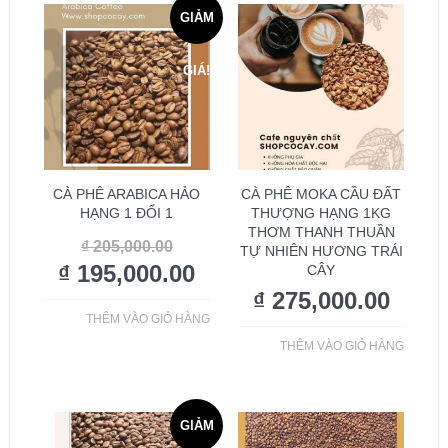
GIẢM
GIÁ!
CÀ PHÊ ARABICA HẢO
CÀ PHÊ MOKA CẦU ĐẤT
HẠNG 1 ĐỔI 1
THƯỢNG HẠNG 1KG
THƠM THANH THUẦN
₫
205,000.00
TỰ NHIÊN HƯƠNG TRÁI
₫
195,000.00
CÂY
₫
275,000.00
THÊM VÀO GIỎ HÀNG
THÊM VÀO GIỎ HÀNG
GIẢM