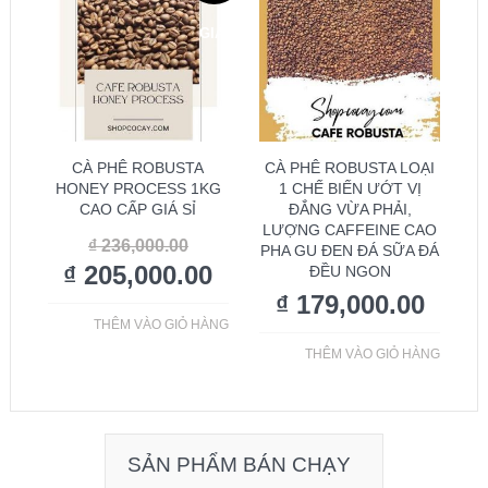
GIÁ!
CÀ PHÊ ROBUSTA
CÀ PHÊ ROBUSTA LOẠI
HONEY PROCESS 1KG
1 CHẾ BIẾN ƯỚT VỊ
CAO CẤP GIÁ SỈ
ĐẮNG VỪA PHẢI,
LƯỢNG CAFFEINE CAO
₫
236,000.00
PHA GU ĐEN ĐÁ SỮA ĐÁ
₫
205,000.00
ĐỀU NGON
₫
179,000.00
THÊM VÀO GIỎ HÀNG
THÊM VÀO GIỎ HÀNG
SẢN PHẨM BÁN CHẠY