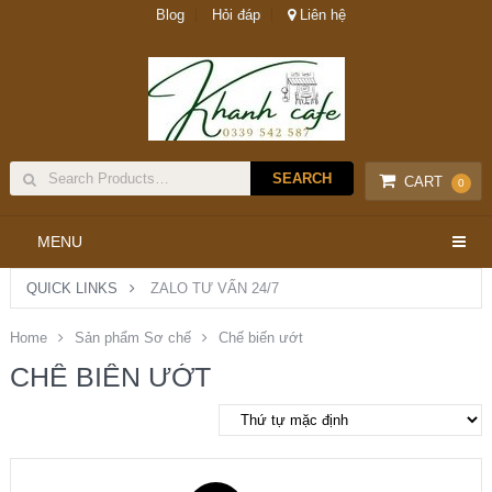
Blog
Hỏi đáp
Liên hệ
CART
0
MENU
QUICK LINKS
ZALO TƯ VẤN 24/7
Home
Sản phẩm Sơ chế
Chế biến ướt
CHẾ BIẾN ƯỚT