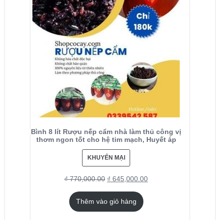
Bình 8 lít Rượu nếp cẩm nhà làm thủ công vị
thơm ngon tốt cho hệ tim mạch, Huyết áp
KHUYẾN MẠI
₫
770,000.00
₫
645,000.00
Thêm vào giỏ hàng