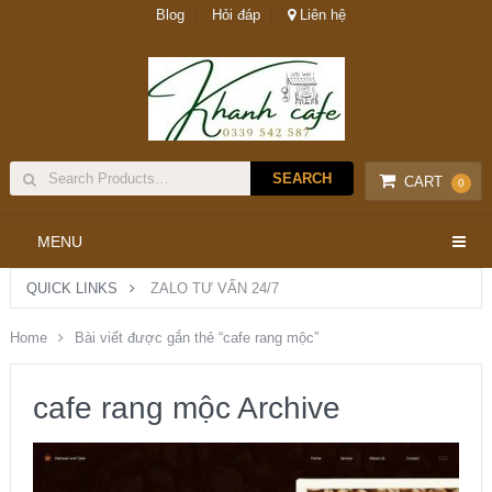
Blog
Hỏi đáp
Liên hệ
CART
0
MENU
QUICK LINKS
ZALO TƯ VẤN 24/7
Home
Bài viết được gắn thẻ “cafe rang mộc”
cafe rang mộc Archive