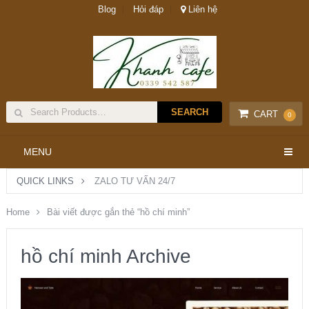
Blog
Hỏi đáp
Liên hệ
CART
0
MENU
QUICK LINKS
ZALO TƯ VẤN 24/7
Home
Bài viết được gắn thẻ “hồ chí minh”
hồ chí minh Archive