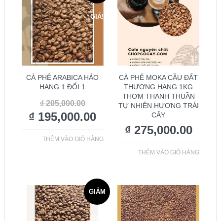
GIÁ!
CÀ PHÊ ARABICA HẢO
CÀ PHÊ MOKA CẦU ĐẤT
HẠNG 1 ĐỔI 1
THƯỢNG HẠNG 1KG
THƠM THANH THUẦN
₫
205,000.00
TỰ NHIÊN HƯƠNG TRÁI
₫
195,000.00
CÂY
₫
275,000.00
THÊM VÀO GIỎ HÀNG
THÊM VÀO GIỎ HÀNG
GIẢM
GIÁ!