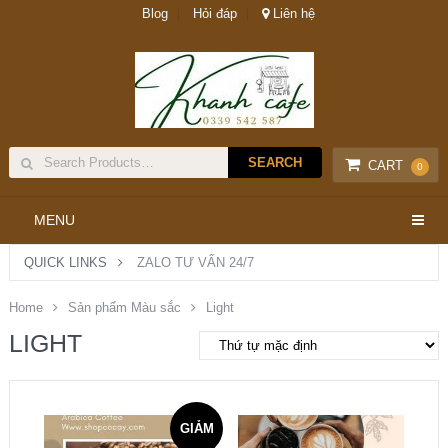
Blog
Hỏi đáp
Liên hệ
CART
0
MENU
QUICK LINKS
ZALO TƯ VẤN 24/7
Home
Sản phẩm Màu sắc
Light
LIGHT
GIẢM