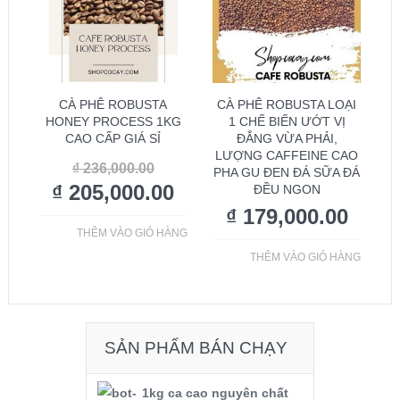
CÀ PHÊ ROBUSTA
CÀ PHÊ ROBUSTA LOẠI
HONEY PROCESS 1KG
1 CHẾ BIẾN ƯỚT VỊ
CAO CẤP GIÁ SỈ
ĐẮNG VỪA PHẢI,
LƯỢNG CAFFEINE CAO
₫
236,000.00
PHA GU ĐEN ĐÁ SỮA ĐÁ
₫
205,000.00
ĐỀU NGON
₫
179,000.00
THÊM VÀO GIỎ HÀNG
THÊM VÀO GIỎ HÀNG
SẢN PHẨM BÁN CHẠY
1kg ca cao nguyên chất