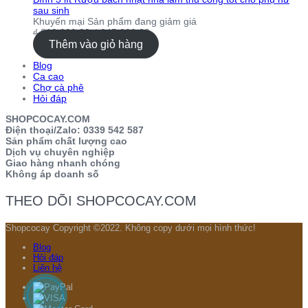
sau sinh
Khuyến mại
Sản phẩm đang giảm giá
₫
310,000.00
₫
245,000.00
Thêm vào giỏ hàng
Blog
Ca cao
Chợ cà phê
Hỏi đáp
SHOPCOCAY.COM
Điện thoại/Zalo: 0339 542 587
Sản phẩm chất lượng cao
Dịch vụ chuyên nghiệp
Giao hàng nhanh chóng
Không áp doanh số
THEO DÕI SHOPCOCAY.COM
Shopcocay Copyright ©2022. Không copy dưới mọi hình thức!
Blog
Hỏi đáp
Liên hệ