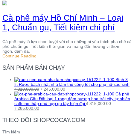
Cà phê máy Hồ Chí Minh – Loại
1, Chuẩn gu, Tiết kiệm chi phí
Cà phê máy là lựa chọn tuyệt vời cho những ai yêu thích pha chế cà
phê chuẩn gu. Tiết kiệm thời gian và mang đến hương vị thơm
ngon, đậm đà.
Continue Reading
SẢN PHẨM BÁN CHẠY
Bình 3
lít Rượu bách nhật nhà làm thủ công tốt cho phụ nữ sau sinh
₫
310,000.00
₫
245,000.00
Cà phê
Arabica Cầu Đất loại 1 rang đậm hương hoa trái cây tự nhiên
caffeine thấp phù hợp gu tây hiện đại
₫
315,000.00
₫
285,000.00
THEO DÕI SHOPCOCAY.COM
Tìm kiếm