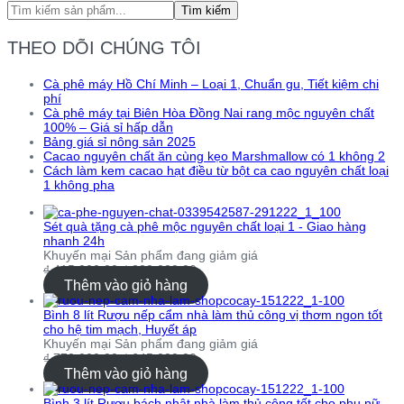
Tìm kiếm
THEO DÕI CHÚNG TÔI
Cà phê máy Hồ Chí Minh – Loại 1, Chuẩn gu, Tiết kiệm chi
phí
Cà phê máy tại Biên Hòa Đồng Nai rang mộc nguyên chất
100% – Giá sỉ hấp dẫn
Bảng giá sỉ nông sản 2025
Cacao nguyên chất ăn cùng kẹo Marshmallow có 1 không 2
Cách làm kem cacao hạt điều từ bột ca cao nguyên chất loại
1 không pha
Sét quà tặng cà phê mộc nguyên chất loại 1 - Giao hàng
nhanh 24h
Khuyến mại
Sản phẩm đang giảm giá
₫
415,000.00
₫
320,000.00
Thêm vào giỏ hàng
Bình 8 lít Rượu nếp cẩm nhà làm thủ công vị thơm ngon tốt
cho hệ tim mạch, Huyết áp
Khuyến mại
Sản phẩm đang giảm giá
₫
770,000.00
₫
645,000.00
Thêm vào giỏ hàng
Bình 3 lít Rượu bách nhật nhà làm thủ công tốt cho phụ nữ