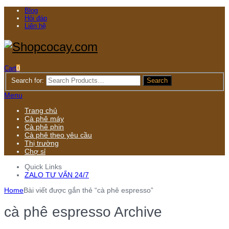
Blog
Hỏi đáp
Liên hệ
Cart
0
Search for:
Menu
Trang chủ
Cà phê máy
Cà phê phin
Cà phê theo yêu cầu
Thị trường
Chợ sỉ
Quick Links
ZALO TƯ VẤN 24/7
Home
Bài viết được gắn thẻ “cà phê espresso”
cà phê espresso Archive